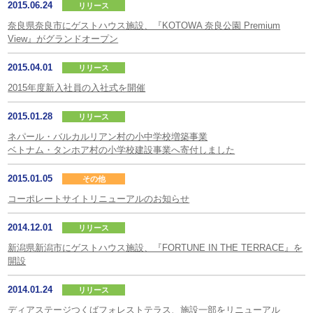
2015.06.24
リリース
奈良県奈良市にゲストハウス施設、『KOTOWA 奈良公園 Premium
View』がグランドオープン
2015.04.01
リリース
2015年度新入社員の入社式を開催
2015.01.28
リリース
ネパール・バルカルリアン村の小中学校増築事業
ベトナム・タンホア村の小学校建設事業へ寄付しました
2015.01.05
その他
コーポレートサイトリニューアルのお知らせ
2014.12.01
リリース
新潟県新潟市にゲストハウス施設、『FORTUNE IN THE TERRACE』を
開設
2014.01.24
リリース
ディアステージつくばフォレストテラス、施設一部をリニューアル