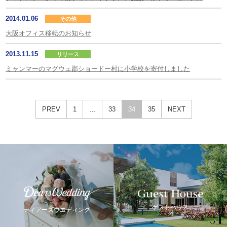
2014.01.06
その他
大阪オフィス移転のお知らせ
2013.11.15
リリース
ミャンマーのマグウェ郡ショードー村に小学校を寄付しました
PREV
1
…
33
34
35
NEXT
Guest House
Dears Wedding
ゲストハウス
ディアーズウエディング