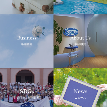
Business
ABOUT US
事業案内
会社概要
SDGs
NEWS
持続可能な開発目標
ニュース