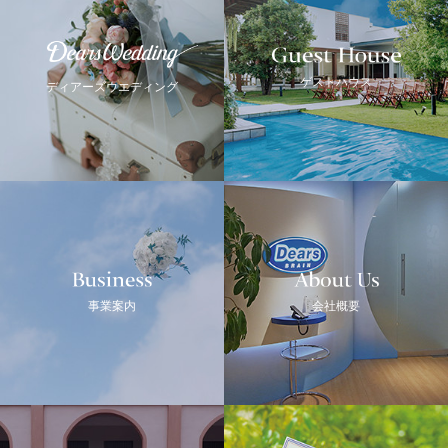
Guest House
Dears Wedding
ゲストハウス
ディアーズウエディング
Business
ABOUT US
事業案内
会社概要