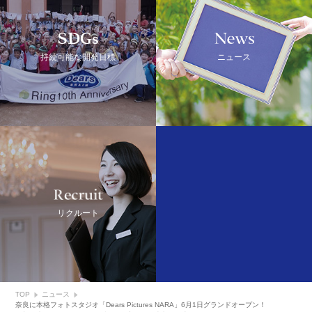
SDGs
NEWS
持続可能な開発目標
ニュース
Recruit
リクルート
TOP
ニュース
奈良に本格フォトスタジオ「Dears Pictures NARA」6月1日グランドオープン！