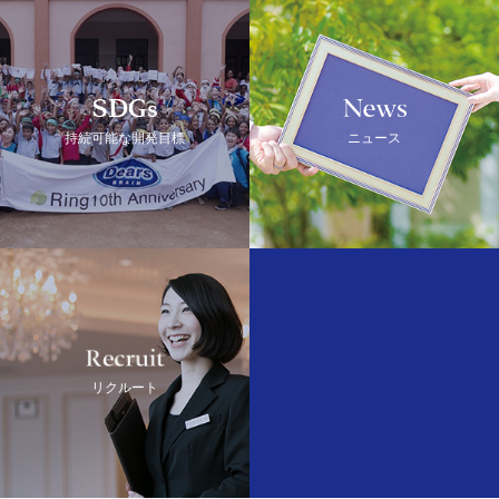
SDGs
NEWS
持続可能な開発目標
ニュース
Recruit
リクルート