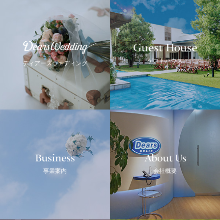
Guest House
Dears Wedding
ゲストハウス
ディアーズウエディング
Business
ABOUT US
事業案内
会社概要