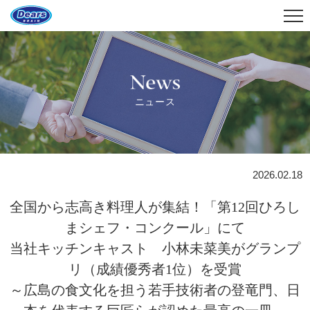
News
ニュース
2026.02.18
全国から志高き料理人が集結！「第12回ひろし
まシェフ・コンクール」にて
当社キッチンキャスト 小林未菜美がグランプ
リ（成績優秀者1位）を受賞
～広島の食文化を担う若手技術者の登竜門、日