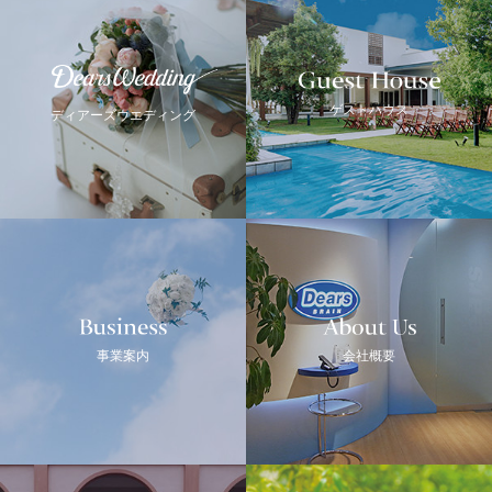
Guest House
Dears Wedding
ゲストハウス
ディアーズウエディング
Business
ABOUT US
事業案内
会社概要