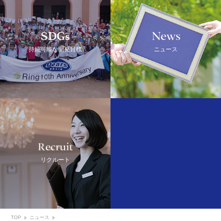
SDGs
NEWS
持続可能な開発目標
ニュース
Recruit
リクルート
TOP
ニュース