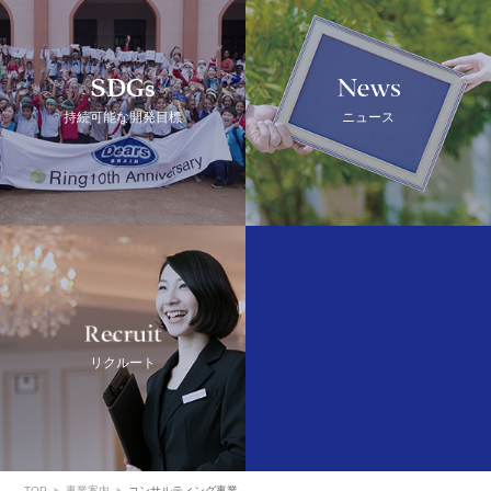
SDGs
NEWS
持続可能な開発目標
ニュース
Recruit
リクルート
TOP
事業案内
コンサルティング事業