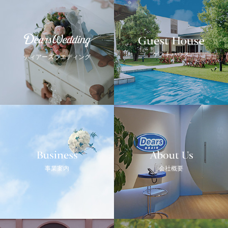
Guest House
Dears Wedding
ゲストハウス
ディアーズウエディング
Business
ABOUT US
事業案内
会社概要